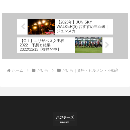
連会社やビルメンテナンス業界への就職
や転職、電気工事業として独立、家庭で
の電気工事など幅広い...
【2023年】JUN SKY
WALKER(S) おすすめ曲25選｜
ジュンスカ
【GⅠ】エリザベス女王杯
2022 予想と結果
2022/11/13【複勝的中】
ホーム
だいち
だいち｜資格・ビルメン・不動産