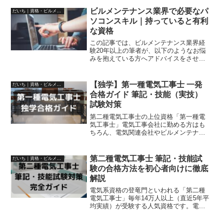
ことです。しかしながら以下のようなお
悩みはありませんでしょうか。 資格を取
ビルメンテナンス業界で必要なパ
だいち｜資格・ビルメン・不動産
得するために勉強するのが...
ソコンスキル｜持っていると有利
な資格
この記事では、ビルメンテナンス業界経
験20年以上の筆者が、以下のようなお悩
みを抱えている方へアドバイスをさせて
いただきます。 これからビルメンテナン
ス業界への転職を考えている 現在の仕事
が忙しすぎるため、別の業種に転職した
【独学】第一種電気工事士 一発
だいち｜資格・ビルメン・不動産
い どんな業種でも...
合格ガイド 筆記・技能（実技）
試験対策
第二種電気工事士の上位資格「第一種電
気工事士」電気工事会社に勤める方はも
ちろん、電気関連会社やビルメンテナン
ス業界への就職や転職、電気工事業とし
て独立、家庭での電気工事など幅広い分
野で役に立つ資格です。・第二種電気工
第二種電気工事士 筆記・技能試
だいち｜資格・ビルメン・不動産
事士からステップアップし...
験の合格方法を初心者向けに徹底
解説
電気系資格の登竜門といわれる「第二種
電気工事士」毎年14万人以上（直近5年平
均実績）が受験する人気資格です。電気
工事会社に勤める方はもちろん、電気関