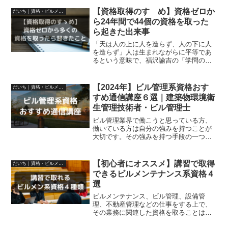
【資格取得のすゝめ】資格ゼロか
だいち｜資格・ビルメン・不動産
ら24年間で44個の資格を取った
ら起きた出来事
「天は人の上に人を造らず、人の下に人
を造らず」人は生まれながらに平等であ
るという意味で、福沢諭吉の「学問の
すゝめ」からの引用です。しかし、人は
生まれながらに平等とはいいつつも、運
や努力次第で格差が広がっていくのが資
【2024年】ビル管理系資格おす
だいち｜資格・ビルメン・不動産
本主義社会。この格差をでき...
すめ通信講座６選｜建築物環境衛
生管理技術者・ビル管理士
ビル管理業界で働こうと思っている方、
働いている方は自分の強みを持つことが
大切です。その強みを持つ手段の一つと
して、資格の取得をおすすめさせて頂き
ます。 これからビルメンテナンス業界へ
の転職を考えている 現在、ビルメンテナ
【初心者にオススメ】講習で取得
だいち｜資格・ビルメン・不動産
ンス業に勤めていて、...
できるビルメンテナンス系資格４
選
ビルメンテナンス、ビル管理、設備管
理、不動産管理などの仕事をする上で、
その業務に関連した資格を取ることは、
知識や技術を身に付けるためにも大切な