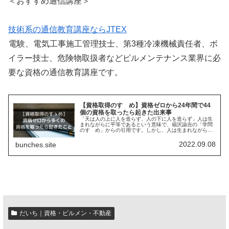
＜おすすめ通信講座＞
技術系の通信教育講座ならJTEX
電験、電気工事施工管理技士、第3種冷凍機械責任者、ボ
イラー技士、危険物取扱者などビルメンテナンス業界に必
要な資格の通信教育講座です。
【資格取得のすゝめ】資格ゼロから24年間で44
個の資格を取ったら起きた出来事
「天は人の上に人を造らず、人の下に人を造らず」人は生
まれながらに平等であるという意味で、福沢諭吉の「学問
のすゝめ」からの引用です。しかし、人は生まれながらに
平等とはいいつつも、運や努力次第で格差が広がっていく
のが資本主義社会。この格差をでき...
2022.09.08
bunches.site
だいち｜資格・ビルメン・不動産