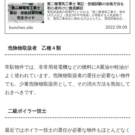
第二種電気工事士 筆記・技能試験の合格方法を
初心者向けに徹底解説
電気系資格の登竜門といわれる「第二種電気工事士」毎年
14万人以上（直近5年平均実績）が受験する人気資格で
す。電気工事会社に勤める方はもちろん、電気関連会社や
ビルメンテナンス業界への就職や転職、電気工事業として
独立、家庭での電気工事など幅広い...
2022.09.09
bunches.site
危険物取扱者 乙種４類
常駐物件では、非常用発電機などの燃料にA重油や軽油が
よく使われています。危険物取扱者の選任が必要ない物件
でも、少量危険物取扱所として、その消火方法を熟知して
おきべきです。
二級ボイラー技士
最近ではボイラー技士の選任が必要な物件もほとんどなく