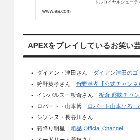
トルロイヤルシューテ
術性が高...
www.ea.com
APEXをプレイしているお笑い
ダイアン・津田さん
ダイアン津田のゴ
狩野英孝さん
狩野英孝【公式チャンネル】E
インパルス・板倉さん
板倉 趣味チャ
ロバート・山本博
ロバート山本ひろし
シソンヌ・長谷川さん
霜降り明星
粗品 Official Channel
オードリー・若林さん