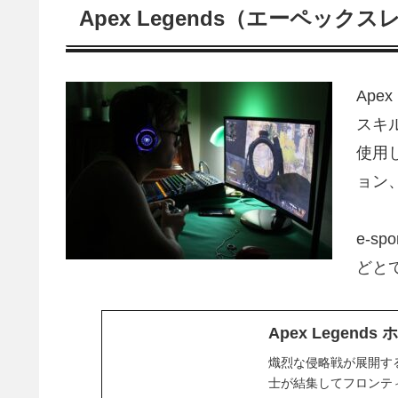
Apex Legends（エーペック
Ape
スキ
使用
ョン
e-s
どと
Apex Legends ホー
熾烈な侵略戦が展開する「
士が結集してフロンテ