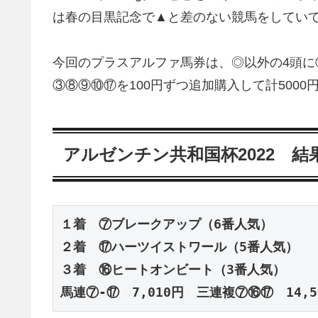
は春の目黒記念で▲と差のない競馬をしてい
今回のプラスアルファ馬券は、◎以外の4頭に
③⑧⑨⑩⑰を100円ずつ追加購入して計5000
アルゼンチン共和国杯2022 結
１着　⑦ブレークアップ（6番人気）
２着　⑰ハーツイストワール（5番人気）
３着　⑯ヒートオンビート（3番人気）

馬連⑦-⑰　7,010円　三連複⑦⑯⑰　14,5