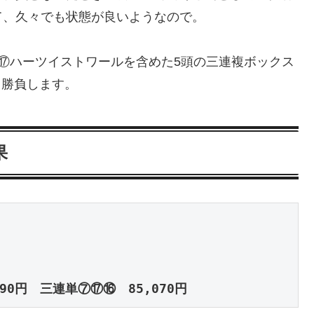
て、久々でも状態が良いようなので。
⑰ハーツイストワールを含めた5頭の三連複ボックス
円勝負します。
果
90円　三連単⑦⑰⑯　85,070円