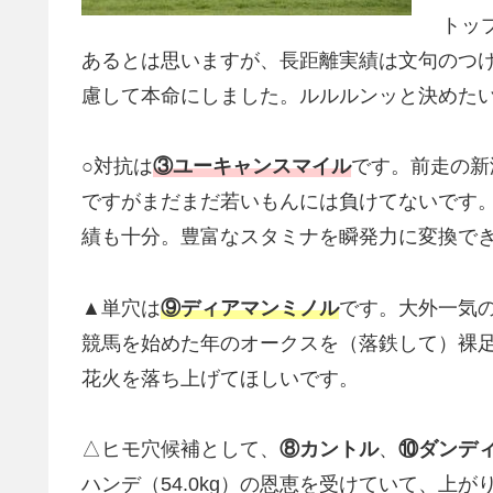
トップ
あるとは思いますが、長距離実績は文句のつけ
慮して本命にしました。ルルルンッと決めた
○対抗は
③ユーキャンスマイル
です。前走の新潟
ですがまだまだ若いもんには負けてないです。
績も十分。豊富なスタミナを瞬発力に変換で
▲単穴は
⑨ディアマンミノル
です。大外一気
競馬を始めた年のオークスを（落鉄して）裸
花火を落ち上げてほしいです。
△ヒモ穴候補として、
⑧カントル
、
⑩ダンデ
ハンデ（54.0kg）の恩恵を受けていて、上