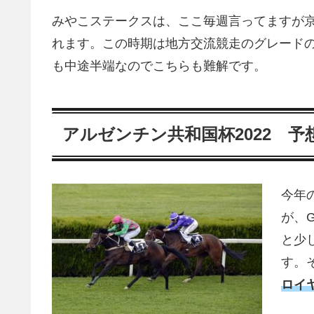
みやこステークスは、ここ毎週言ってますが京
れます。この時期は地方交流競走のグレード
も中途半端なのでこちらも難解です。
アルゼンチン共和国杯2022 予
今年
が、
と少
す。
ロイ