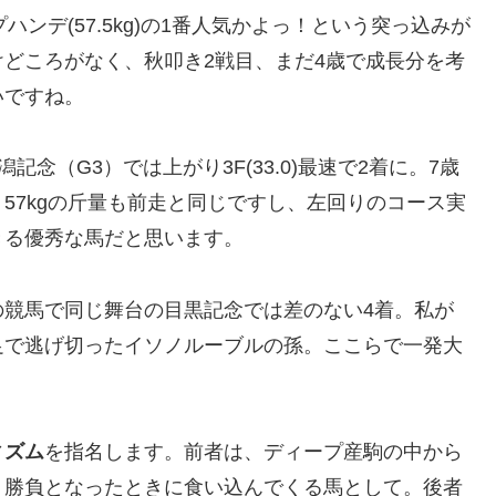
ハンデ(57.5kg)の1番人気かよっ！という突っ込みが
どころがなく、秋叩き2戦目、まだ4歳で成長分を考
いですね。
記念（G3）では上がり3F(33.0)最速で2着に。7歳
57kgの斤量も前走と同じですし、左回りのコース実
きる優秀な馬だと思います。
の競馬で同じ舞台の目黒記念では差のない4着。私が
足で逃げ切ったイソノルーブルの孫。ここらで一発大
ィズム
を指名します。前者は、ディープ産駒の中から
がり勝負となったときに食い込んでくる馬として。後者