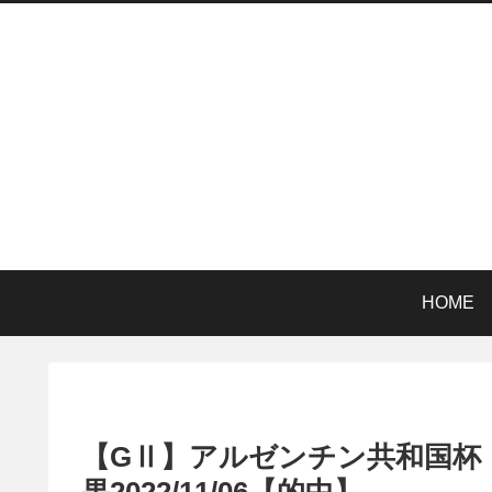
HOME
【GⅡ】アルゼンチン共和国杯
果2022/11/06【的中】