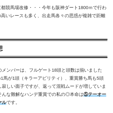
都競馬場改修・・・今年も阪神ダート1800ｍで行わ
の高いレースも多く、出走馬各々の思惑が複雑で距離
想
のメンバーは、フルゲート18頭と頭数は揃いました
G1馬が1頭（キラーアビリティ）、重賞勝ち馬も5頭
し寂しい面子ですが、返って混戦ムードが増していま
そんな難解なハンデ重賞での私の◎本命は
⑤テーオー
ヤル
です。